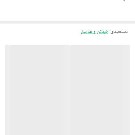
صورتی که درب را فشار دهید شروع به کار میکند و سه سرعت متفاوت دارد.
دستگاه دارای دو عدد تیغه از جنس استیل ضد زنگ و کاملا تیز جهت خرد
کردن کامل مواد غذایی می باشد. جنس بدنه این خرد کن نیز از سیلیکون
دسته‌بندی
:
خردکن و غذاساز
طلق ضد خش است. تمامی قطعات قابل جدا شدن و شستشو در ماشین
ظرفشویی هستند. .