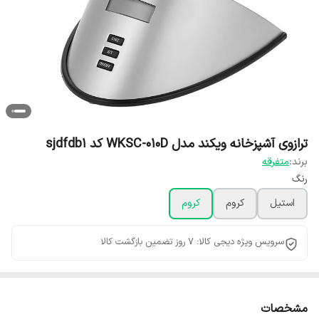
ترازوی آشپزخانه ویکند مدل WKSC-010D کد sjdfdb1
برند:
متفرقه
رنگ
استیل
کروم
كروم
سرویس ویژه دیجی کالا: 7 روز تضمین بازگشت کالا
مشخصات