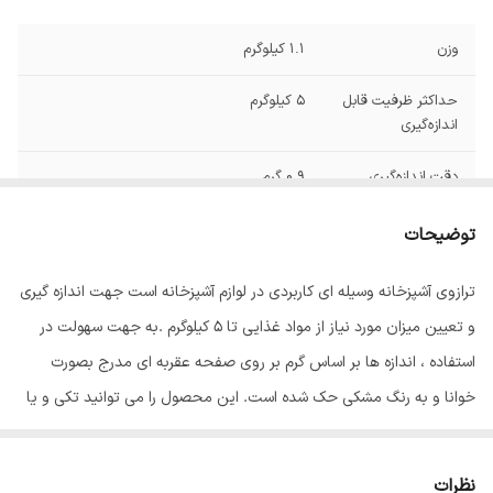
وزن
1.1 کیلوگرم
حداکثر ظرفیت قابل
5 کیلوگرم
اندازه‌گیری
دقت اندازه‌گیری
0.9 گرم
(خطا)
توضیحات
واحد اندازه‌گیری
گرم , کیلوگرم , پوند
ترازوی آشپزخانه وسیله ای کاربردی در لوازم آشپزخانه است جهت اندازه گیری
نحوه تنظیم
اتوماتیک
و تعیین میزان مورد نیاز از مواد غذایی تا 5 کیلوگرم .به جهت سهولت در
سایر توضیحات
دارای کاسه تمام استیل - امکان استفاده ترازو
استفاده ، اندازه ها بر اساس گرم بر روی صفحه عقربه ای مدرج بصورت
بدون کاسه - منبع تغذیه: باطری AAA - خاموش
خوانا و به رنگ مشکی حک شده است. این محصول را می توانید تکی و یا
شدن خودکار پس از 1 دقیقه - مارک ویکند
-قابلیت وزن کشی از 1 گرم
همراه سرویس جهیزیه خریداری فرمایید.قابل اندازه گیری از 1 گرم تا 5
کیلوگرم را دارد
ابعاد
230x190x260 میلی‌متر
نظرات