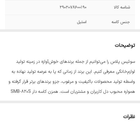
شناسه کالا
۲۹۰۲۰۷۸۶۰۰۱۹۰
جنس کاسه
استیل
تعداد تنظیمات
پنج سرعته
سرعت
توضیحات
جنس پره
استیل ضد زنگ
سوئیس پلاس را می‌توانیم از جمله برندهای خوش‌آوازه در زمینه تولید
لوازم‌خانگی معرفی کنیم. این برند از زمانی که پا به عرصه تولید نهاده به
وزن
3000 گرم
واسطه تولید محصولات باکیفیت و مرغوب، جزو برندهای برتر قرار گرفته و
ابعاد
45*35*25 سانتی‌متر
همواره محبوب دل کاربران و مشتریان است. همزن کاسه دار SMB-820S
یکی از انواع همزن‌های تولید شده توسط این برند تولیدی است که به‌منظور
رنگ
مشکی
هم زدن و مخلوط‌کردن مواد اولیه جهت پخت انواع دسرها، شیرینی‌ها،
نظرات
کیک‌ها و… به کار می‌رود. این همزن دارای ویژگی‌های کاربردی بسیار فراوانی
است که در این مطلب آنها را بررسی خواهیم کرد.