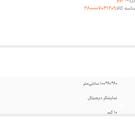
زن
:
10 گرم
اسه کالا
:
2800007031209
60*60*100 سانتی‌متر
نمایشگر دیجیتال
10 گرم
2800007031209