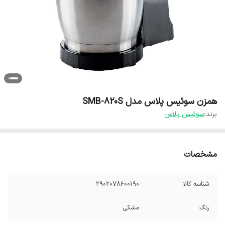
همزن سوئیس پلاس مدل SMB-820S
برند:
سوئیس پلاس
مشخصات
شناسه کالا
2902078600190
رنگ
مشکی