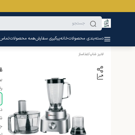
دسته‌بندی محصولات
خانه
پیگیری سفارش
همه محصولات
تماس ب
لانیز شاپ
/
غذاساز
غذ
بر
ر
دس
شن
ج