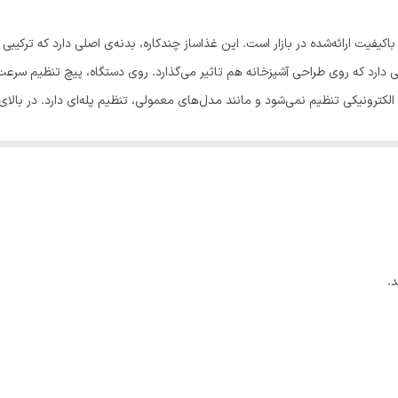
پلاستیک
SFP-911S یکی از دستگاه‌های باکیفیت ارائه‌شده در بازار است. این غذاساز چندکاره، بدنه‌ی اصلی دا
5
صی دارد که روی طراحی آشپزخانه هم تاثیر می‌گذارد. روی دستگاه، پیچ تنظیم سر
لکترونیکی تنظیم نمی‌شود و مانند مدل‌های معمولی، تنظیم پله‌ای دارد. در بال
3.5ليتر
مثل ریزکردن، خردکردن، رنده در اشکال مختلف و حتی قابلیت خمیرزن در دستگا
1.8لیتر
د دارد تا بتوان مخلوط‌های مایع و آبمیوه‌ و اسموتی‌های متنوع را تهیه کرد. آسیاب کوچک 
استفاده می‌شود تا به غذاها اضافه شوند. غذاساز سوییس پلاس مدل SFP-911S قابلیت گرفتن آب م
1000 وات
ه، پایه‌های ضدلغزش در نظر گرفته ‌شده‌اند تا حین روشن‌بودن، مانع از تکان‌
200 سانتی متر
ه‌فرد کرده است.
قطعات جدا شونده برای تمیز کردن آسان‌ عملکرد چهار کاره آبمیوه گیری
.
مخزن غذاساز، سری مخروطی آب مرکبات گیری و … مناسب برای آب گیری
استیل
پایه ضد لغزش