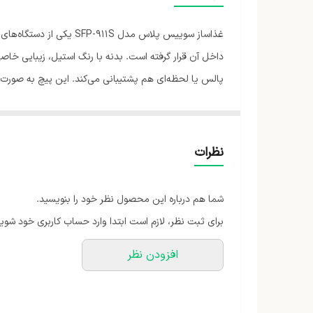
جنس پارچ مخلوط کن
غذاساز سوییس پلاس مدل 
تعداد دیسک رنده
داخل آن قرار گرفته است. بدنه با رنگ استیل، زیبایی خا
پالس یا لحظه‌ای هم پشتیبانی می‌کند. این پیچ به صورت ا
حجم ظرف خردکن
تیغه‌ها و دیسک‌های رنده‌ی مختلف، عملکردهای متفاوتی 
ظرفیت مخلوط کن
پلاس مدل SFP-911S با ظرفیت یک لیتر وجو
توان مصرفی
نظرات
دستگاه قابل‌شست‌وشو در ماشین ظرف‌شویی هستند. زیر بدن
طول سیم
ظروف و تنوع لوازم جانبی، این غذاساز را دستگاهی منحصرب
شما هم درباره این محصول نظر خود را بنویسید.
سایر ویژگی‌ها
برای ثبت نظر، لازم است ابتدا وارد حساب کاربری خود شوید
افزودن نظر
جنس بدنه
امکانات ظاهری