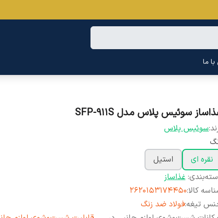
ا ما
اساز سوئیس پلاس مدل SFP-911S
ند:
سوئیس پلاس
نگ
نقره ای
استیل
ته‌بندی
:
غذاساز
اسه کالا
:
2620153174450
نس تیغه
:
فولاد ضد زنگ