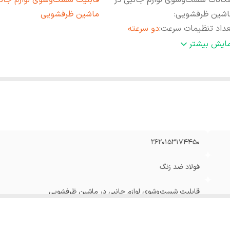
کانات شست‌وشوی لوازم جانبی در
قابلیت شست‌وشوی لوازم جانب
اشین ظرفشویی
:
ماشین ظرفشویی
داد تنظیمات سرعت
:
دو سرعته
نس پارچ مخلوط کن
:
پلاستیک
مایش بیشتر
داد دیسک رنده
:
5
جم ظرف خردکن
:
3.5ليتر
رفیت مخلوط کن
:
1.8لیتر
وان مصرفی
:
1000 وات
ول سیم
:
200 سانتی متر
یر
قطعات جدا شونده برای تمیز کردن آسان‌ عملکرد چهار کاره آبم
2620153174450
ژگی‌ها
:
مخلوط ‌کن، آسیاب و غذاساز دارای پارچ مخلوط کن، مخزن غذا
سری مخروطی آب مرکبات گیری و … مناسب برای آب گیری مرکب
فولاد ضد زنگ
منزل، کافی‌شاپ و …
نس بدنه
:
استیل
قابلیت شست‌وشوی لوازم جانبی در ماشین ظرفشویی
کانات ظاهری
:
پایه ضد لغزش
دو سرعته