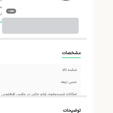
ام
م
تع
ج
ن
تع
ح
ظ
ت
مشخصات
ط
سا
شناسه کالا
وی
جنس تیغه
ج
امکانات شست‌وشوی لوازم جانبی در ماشین ظرفشویی
ام
تعداد تنظیمات سرعت
توضیحات