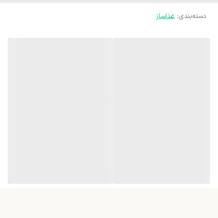
وضعیت
دسته‌بندی
:
غذاساز
عملکرد
عملکرد لحظه‌ای (Pulse)
امکانات ظاهری
پایه ضد لغزش
جنس بدنه
تمام استیل
جنس ظرف خردکن
پلاستیک
تعداد دیسک رنده
5
حجم ظرف خردکن
3.5 لیتر
ظرفیت مخلوط کن
1.2
توضیحات تیغه
استیل ضد زنگ
توان
1000 وات