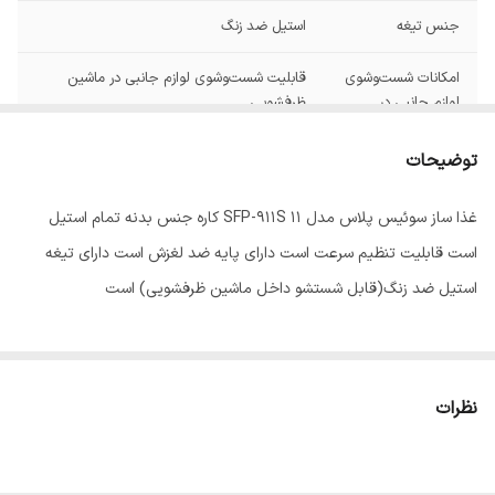
جنس تیغه
استیل ضد زنگ
امکانات شست‌وشوی
قابلیت شست‌وشوی لوازم جانبی در ماشین
لوازم جانبی در
ظرفشویی
ماشین ظرفشویی
توضیحات
تعداد تنظیمات
دو سرعته
سرعت
غذا ساز سوئیس پلاس مدل SFP-911S 11 کاره جنس بدنه تمام استیل
است قابلیت تنظیم سرعت است دارای پایه ضد لغزش است دارای تیغه
جنس پارچ مخلوط
پلاستیک
کن
استیل ضد زنگ(قابل شستشو داخل ماشین ظرفشویی) است
دستگاه آماده‌سازی
مخلوط کن
غذا
نظرات
امکانات آماده سازی
خردکن (ظرف اصلی)
غذا
دستگاه نمایش
معمولی