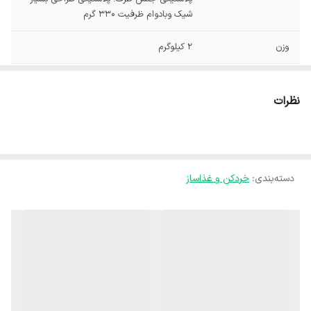
شیک وبادوام ظرفیت 330 گرم
وزن
2 کیلوگرم
نحوه عملکرد
دکمه فشاری
نظرات
جنس تیغه
استیل ضد زنگ
نحوه شست‌وشو
شست‌وشوی اقلام جانبی در ماشین ظرفشویی
ظرفیت ظرف خردکن
0.33 لیتر
دسته‌بندی
:
خردکن و غذاساز
پهنا
15 سانتی‌متر
توان مصرفی
1000 وات
عمق
15 سانتی‌متر
طول سیم
1 متر