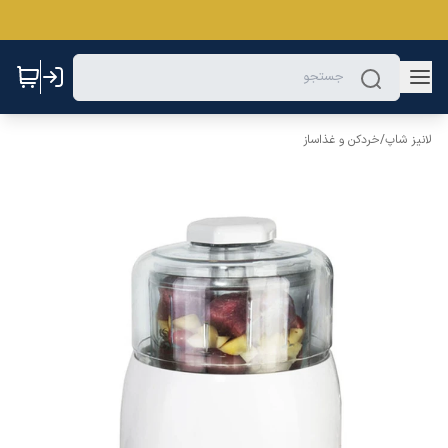
لانیز شاپ
/
خردکن و غذاساز