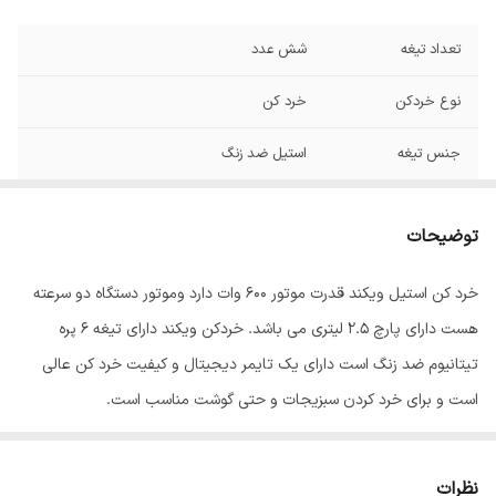
تعداد تیغه
شش عدد
نوع خردکن
خرد کن
جنس تیغه
استیل ضد زنگ
ظرفیت ظرف خردکن
2 لیتر
توضیحات
توان مصرفی
600 وات
خرد کن استیل ویکند قدرت موتور ۶۰۰ وات دارد وموتور دستگاه دو سرعته
جنس بدنه
پلاستیک
هست دارای پارچ ۲.۵ لیتری می باشد. خردکن ویکند دارای تیغه ۶ پره
سایر اقلام همراه
تیغه و کاسه شیشه ای
تیتانیوم ضد زنگ است دارای یک تایمر دیجیتال و کیفیت خرد کن عالی
محصول
است و برای خرد کردن سبزیجات و حتی گوشت مناسب است.
نظرات