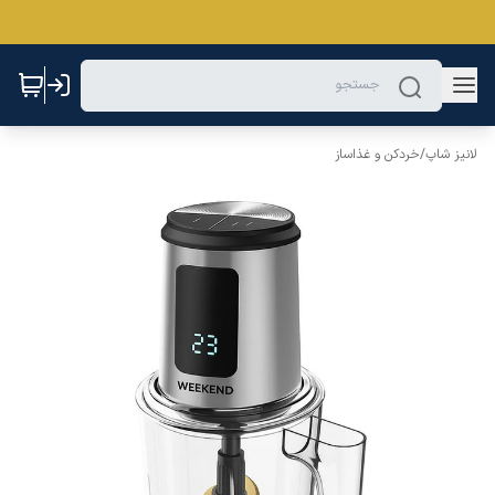
لانیز شاپ
/
خردکن و غذاساز