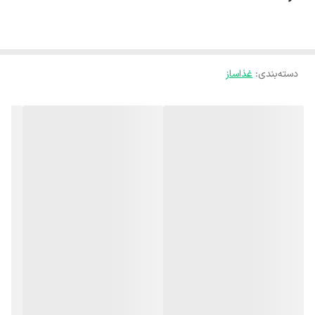
این غذاساز، نیاز کاربران به خرید دستگاه‌های جداگانه را به طور کامل
برطرف کرده است. غذاساز SFP-509S نسبت به کارایی‌های متعدد، عملکرد
و کیفیت بالای آن بسیار رقابتی و مناسب است. استفاده آسان: این غذاساز
دسته‌بندی
:
غذاساز
دارای طراحی ساده بوده و استفاده از آن برای همه افراد، از مبتدی گرفته تا
حرفه‌ای، بسیار آسان است.