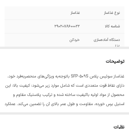
نوع غذاساز
غذاساز
شناسه کالا
۲۹۰۲۰۷۸۶۰۰۰۲۲
دستگاه آماده‌سازی
خردکن
غذا
توان مصرفی
۵۰۰ وات
توضیحات
سایر ویژگی‌ها
آب مرکبات گیر ظرف مخلوط کن موتور قدرتمند
غذاساز سوئیس پلاس SFP-509S باتوجه‌به ویژگی‌های منحصربه‌فرد خود،
قابلیت رنده کردن، خرد کردن و تکه کردن دارای
دارای نقاط قوت متعددی است که شامل موارد زیر می‌شود: کیفیت بالا: این
تیغه پلاستیکی مخصوص خمیر
محصول از مواد اولیه باکیفیت ساخته شده و ترکیب پلاستیک مقاوم و
جنس بدنه
استیل
استیل برس خورده، مقاومت و طول عمر بالای آن را تضمین می‌کند. عملکرد
تعداد کاربردها
6 کاره
چندگانه: این دستگاه، قابلیت انجام چند کار مختلف از جمله خردکردن، ریز
کردن، رنده‌کردن، مخلوط‌کردن و خمیر زدن را دارد. ویژگی چندمنظوره بودن
نظرات