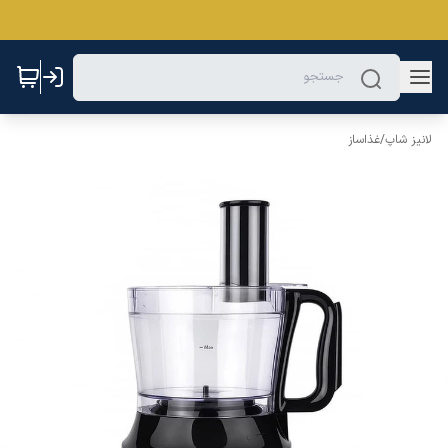
لانیز شاپ
/
غذاساز