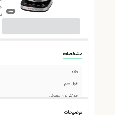
حد
جن
ج
ن
نو
شن
اق
نو
اب
مشخصات
وزن
طول سیم
حداکثر توان مصرفی
جنس بدنه‌ کتری
توضیحات