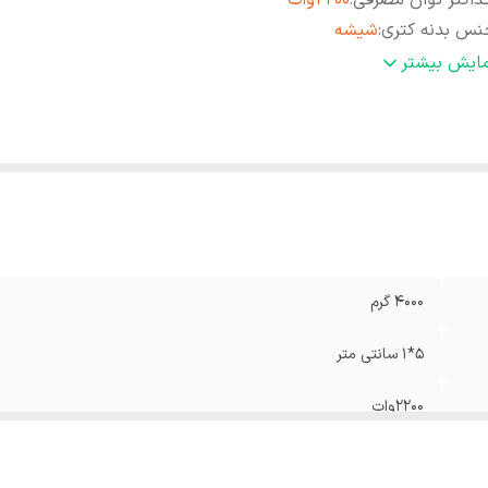
اکثر توان مصرفی
:
۲۲۰۰وات
س بدنه‌ کتری
:
شیشه
نس بدنه قوری
:
شیشه
مایش بیشتر
ع چای‌ساز
:
روی هم
اسه کالا
:
۲۹۰۲۰۷۸۶۰۰۳۲۹
لام همراه
:
قوری .کتری
ع چای ساز
:
چای ساز
عاد
:
۴۵*۲۲*۲۲.۵ سانتی‌متر
4000 گرم
5*1 سانتی متر
۲۲۰۰وات
شیشه