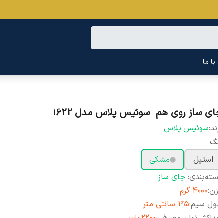
ا ما
ای ساز روی هم سوئیس پلاس مدل 1622
ند:
سوئیس پلاس
نگ
استیل
مشکی
ته‌بندی
:
چای ساز
زن
:
4000 گرم
ول سیم
:
5*1 سانتی متر