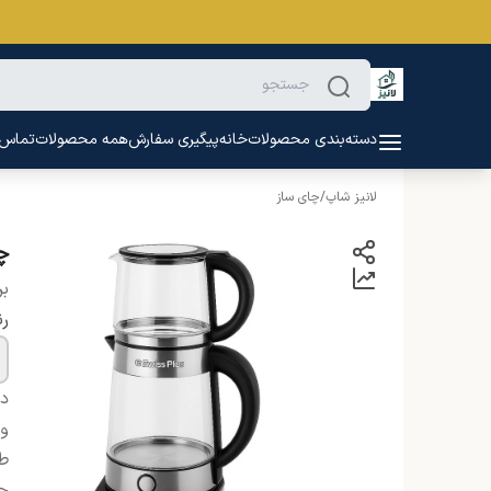
دسته‌بندی محصولات
خانه
پیگیری سفارش
همه محصولات
تماس ب
لانیز شاپ
/
چای ساز
چ
بر
ر
دس
و
ط