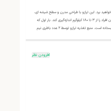
واهید برد. این ترازو با طراحی مدرن و سطح شیشه ای،
دارای مانیتور بزرگ و بسیار واضح بوده که اطلاعات کاملی از وضعیت جسمانی افراد بر روی مانیتور را نمایش می دهد. این ترازو می‌تواند وزن افراد را از 3 تا 180 کیلوگرم اندازه‌گیری کند. بار اول که
شخص روی ترازو می‌ایستد، ترازو اطلاعات او را ذخیره می‌کند و در دفعات بعدی به شکل خودکار تشخیص می‌دهد که چه کسی روی ترازو ایستاده است. منبع تغذیه ترازو توسط 2 عدد باطری نیم
افزودن نظر