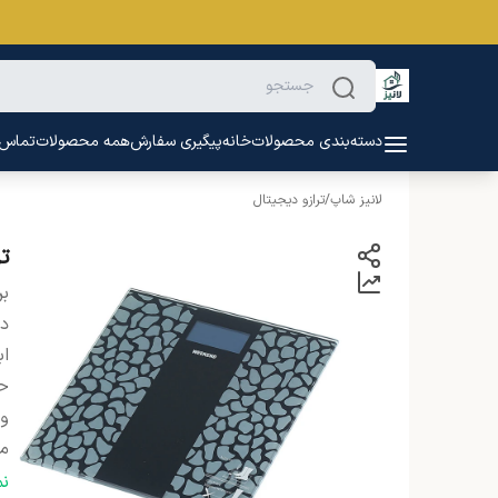
دسته‌بندی محصولات
خانه
پیگیری سفارش
همه محصولات
تماس ب
لانیز شاپ
/
ترازو دیجیتال
تر
بر
دس
اب
حد
و
من
نو
ن