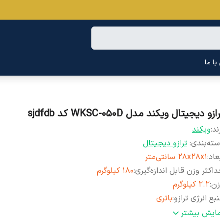
ا ما
ازو دیجیتال ویکند مدل WKSC-050D کد sjdfdb
ند:
ویکند
ته‌بندی
:
ترازو دیجیتال
عاد
:
28x28x1 سانتی‌متر
اکثر وزن قابل اندازه‌گیری
:
180 کیلوگرم
زن
:
2.2 کیلوگرم
بع انرژی ترازو
:
باتری
ع باتری
:
نیم‌قلمی AAA
مایش بیشتر