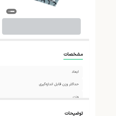
تع
د
ان
ر
مشخصات
ابعاد
حداکثر وزن قابل اندازه‌گیری
وزن
منبع انرژی ترازو
توضیحات