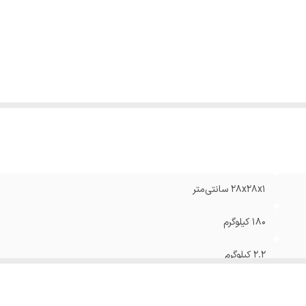
داد باتری
:
2 عدد
قت سنجش ترازو
:
100 گرم
واع شاخص‌های قابل اندازه‌گیری
:
کیلو گرم، پوند، Stone
نگ
:
مشکی
28x28x1 سانتی‌متر
180 کیلوگرم
2.2 کیلوگرم
باتری