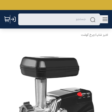
لانیز شاپ
/
چرخ گوشت