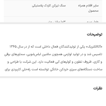
سایر اقلام همراه
سنگ تیزکن کاردک پلاستیکی
محصول
طول سیم
103 سانتی متر
توان مصرفی
350 وات
توضیحات
ظرفیت
3کیلوگرم لیتر
«آکاالکتریک» یکی از تولیدکنندگان فعال داخلی است که از در سال 1365
تاسیس شد و در تولید لوازمی همچون ماشین لباس‌شویی، سماورهای برقی
جنس بدنه
استیل
و گازی، ظروف تفلون و کولرهای آبی فعالیت دارد. این شرکت با طراحی و
ابعاد
28x28x49 سانتی‌متر
ساخت دستگاه‌های سبزی خردکن خانگی توانسته است راه‌حلی کاربردی برای
خردکردن آسان و سریع سبزیجات در حجم زیاد ارائه دهد. آکاالکتریک سبزی
خردکن مدل «Sahand 3000» را با کاربری آسان و ظرفیت زیاد تولید کرده
نظرات
است. در ادامه با بررسی خصوصیات این محصول با ما همراه باشیدسبزی
خردکن مدل 3000 از سری سبزی خردکن‌های سهند با گنجایش سه کیلوگرم