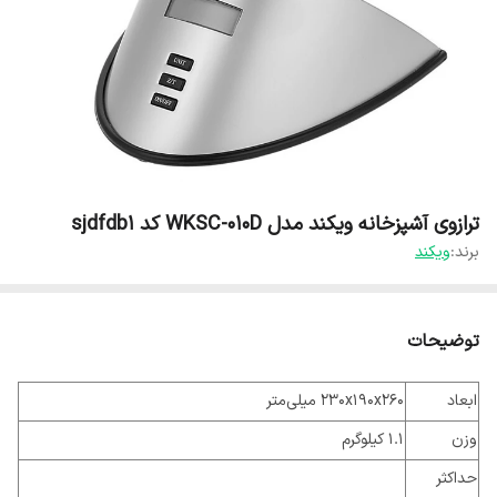
ترازوی آشپزخانه ویکند مدل WKSC-010D کد sjdfdb1
برند:
ویکند
توضیحات
ابعاد
230x190x260 میلی‌متر
وزن
1.1 کیلوگرم
حداکثر