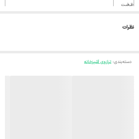
ظرفیت
5 کیلوگرم
قابل
اندازه‌گیری
نظرات
دقت
اندازه‌گیری
0.9 گرم
(خطا)
دسته‌بندی
:
ترازوی آشپزخانه
گرم
واحد
کیلوگرم
اندازه‌گیری
پوند
نحوه
اتوماتیک
تنظیم
دارای کاسه تمام استیل - امکان استفاده ترازو بدون کاسه -
سایر
منبع تغذیه: باطری AAA - خاموش شدن خودکار پس از 1
توضیحات
دقیقه - مارک ویکند -قابلیت وزن کشی از 1 گرم