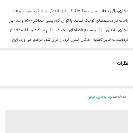
بخاری‌برقی برفاب مدل QH-2000، گزینه‌ای ایده‌آل برای گرمایش سریع و
راحت در محیط‌های کوچک است. با توان گرمایشی حداکثر ۱۵۰۰ وات، این
بخاری به طور مؤثر و سریع فضاهای مختلف را گرم می‌کند و با استفاده از
ترموستات قابل‌تنظیم، امکان کنترل گرما را برای شما فراهم می‌آورد. این
مدل به‌صورت رومیزی طراحی شده و جنس بدنه آن از پلاستیک مقاوم
است. بخاری برفاب QH-2000 مجهز به فن است که به توزیع یکنواخت گرما
نظرات
در فضا کمک می‌کند و جریان گرما را به سمت جلو هدایت می‌نماید. ابعاد
این دستگاه شامل ۲۴×۱۲.۵×۲۵ سانتی‌متر و وزن آن ۱۱۸۵ گرم است که
جابه‌جایی و قراردادن آن در مکان‌های مختلف را بسیار آسان می‌کند. همراه
دسته‌بندی
:
بخاری برقی
با بخاری، دفترچه راهنما هم ارائه می‌شود تا شما بتوانید به‌راحتی از امکانات
دستگاه استفاده کنید. با قابلیت تنظیم گرما و طراحی کاربردی، بخاری‌برقی
برفاب مدل QH-2000، یک انتخاب مناسب برای گرمایش سریع و راحت در
خانه یا محل کار شماست.