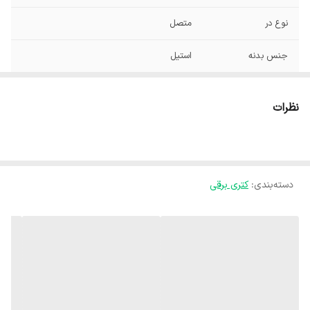
نوع در
متصل
جنس بدنه
استیل
حداکثر توان مصرفی
2200
نظرات
گنجایش کتری
1.8 لیتر
وزن
1200 گرم
دسته‌بندی
:
کتری برقی
ابعاد
26x17x18 سانتی‌متر
شناسه کالا
2620153173151