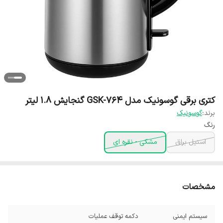
کتری برقی گوسونیک مدل GSK-764 گنجایش 1.8 لیتر
برند:
گوسونیک
رنگ
استیل براق
مشکی - نقره ای
مشخصات
سیستم ایمنی
دکمه توقف عملیات