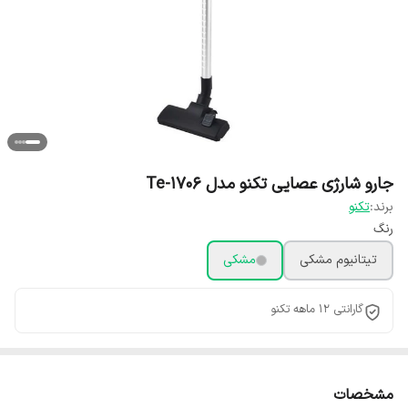
جارو شارژی عصایی تکنو مدل Te-1706
برند:
تکنو
رنگ
تیتانیوم مشکی
مشکی
گارانتی 12 ماهه تکنو
مشخصات