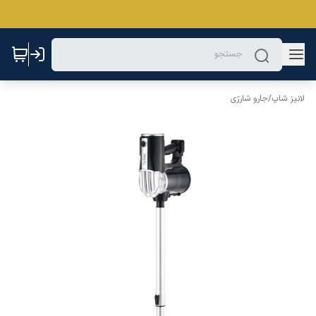
لانیز شاپ
/
جارو شارژی