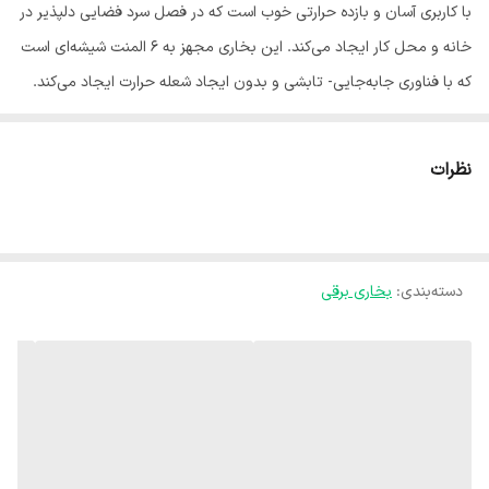
با کاربری آسان و بازده حرارتی خوب است که در فصل سرد فضایی دلپذیر در
خانه و محل کار ایجاد می‌کند. این بخاری مجهز به 6 المنت شیشه‌ای است
که با فناوری جابه‌جایی- تابشی و بدون ایجاد شعله حرارت ایجاد می‌کند.
به همین دلیل حتی در مکان‌های بسته نیز می‌توانید بدون نگرانی از کاهش
اکسیژن محیط، گرمای مطلوب داشته باشید. فن در این مدل بخاری برای
نظرات
انتشار گرما به‌صورت همگن تعیبه شده است. این محصول مجهز به
ترموستات است که توسط آن می‌توان میزان حرارت دلخواه را تنظیم کرد. به
کمک 4 کلید دیگر نیز می‌توان 6 المنت و فن دستگاه را روشن و خاموش
دسته‌بندی
:
بخاری برقی
کرد. برای بازدهی بیشتر از صفحه استیل منعکس کننده نور و حرارت در پس
زمینۀ المنت‌ها استفاده شده است. این دستگاه مجهز به سیستم عملکرد
ایمن است که در صورت واژگون شدن ناگهانی، به‌طور خودکار خاموش و از
بروز آتش‌سوزی جلوگیری می‌کند.