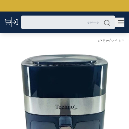
لانیز شاپ
/
سرخ کن