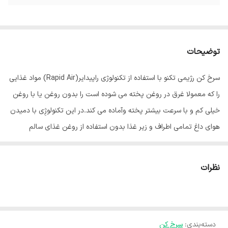
توضیحات
سرخ کن رژیمی تکنو با استفاده از تکنولوژی راپیدایر(Rapid Air) مواد غذایی
را که معمولا غرق در روغن پخته می شوده است را بدون روغن یا با روغن
خیلی کم و با سرعت بیشتر پخته وآماده می کند.در این تکنولوژِی با دمیدن
هوای داغ تمامی اطراف و زیر غذا بدون استفاده از روغن غذای سالم
ورژیمی و بدون روغن تهیه میشود. این دستگاه با حجم ایده آل 6 لیتر
ودمای قابل از 80 تا 200 درجه سانتی گراد و زمان دهی از یک دقیقه تا 60
نظرات
دقیقه مناسب با نیاز های شما ساخته شده است این دستگاه به آسانی و
بدون ایجاد بو بخارات روغن در زمان کوتاه غذای سالم و رژیمی مورد
دلخواه شما را تهیه میکند
دسته‌بندی
:
سرخ کن