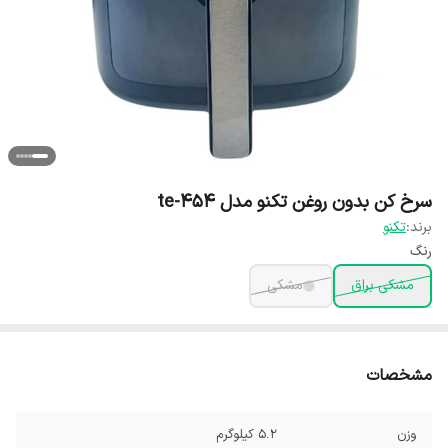
سرخ کن بدون روغن تکنو مدل te-454
برند:
تکنو
رنگ
مشکی براق
مشکی
مشخصات
وزن
5.2 کیلوگرم