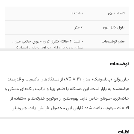
تعداد سری
سه عدد
طول کابل برق
6 متر
سایر توضیحات
- کلید 4 حالته کنترل توان - برس جانبی مبل ،
موکت و پرده - دارای محافظ حرارتی اتوماتیک
موتور -شعاع عملکرد: 8 متر
توضیحات
وزن
9.4 کیلوگرم
جاروبرقی «پاناسونیک» مدل «VC-813» از دستگاه‌های باکیفیت و قدرتمند
ابعاد
607x372x345 میلی‌متر
عرضه‌شده به بازار است. این دستگاه با ظاهر زیبا و ترکیب رنگ‌های مشکی و
سایر توضیحات
کیسه پارچه ای دایم با گنجایش 4 لیتر
خاکستری، جلوه‌ای خاص دارد. بهره‌مندی از موتوری قدرتمند و استفاده از
کیسه جاروبرقی
قطعات مرغوب، باعث شده کارایی این محصول افزایش یابد. جاروبرقی
قدرت موتور
2000 وات
پاناسونیک مدل VC-813 در رده‌ی جاروهای کیسه‌دار قرار می‌گیرد؛ به این
معنی که آشغال و گردوخاک جمع‌شده وارد کیسه‌ای شده و در آن ذخیره
نظرات
شناسه کالا
2901278800027