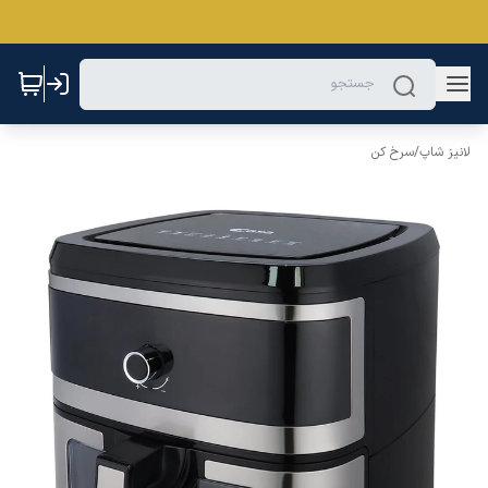
لانیز شاپ
/
سرخ کن