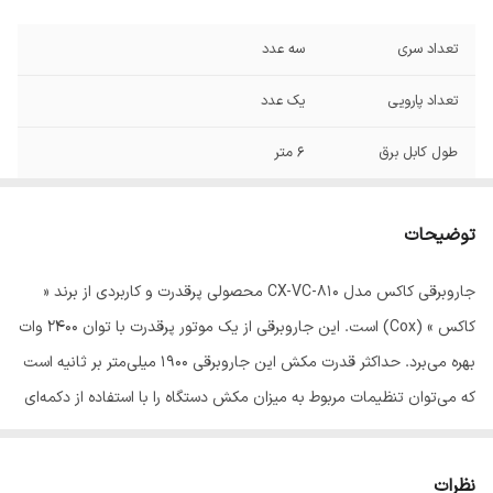
تعداد سری
سه عدد
تعداد پارویی
یک عدد
طول کابل برق
6 متر
میزان صدا
65 دسی‌بل
توضیحات
گرید انرژی
A++
جاروبرقی کاکس مدل CX-VC-810 محصولی پرقدرت و کاربردی از برند «
سایر توضیحات
دارای مخزن دائم (قابلیت تعویض با پاکت های
کاکس » (Cox) است. این جاروبرقی از یک موتور پرقدرت با توان 2400 وات
یکبارمصرف) مجهز به لوله تلسکوپی دارای فیلتر
قابل شستشو قابلیت تنظیم کنترل مکش متغیر
بهره می‌برد. حداکثر قدرت مکش این جاروبرقی 1900 میلی‌متر بر ثانیه است
تا 5 مرحله میزان صدا ۶۵ دسی‌بل
که می‌توان تنظیمات مربوط به میزان مکش دستگاه را با استفاده از دکمه‌ای
وزن
7 کیلوگرم
که روی آن قرار گرفته است، تغییر داد.این جاروبرقی دارای لوله‌ی تلسکوپی
با اندازه‌ی تنظیم‌پذیر است و می‌تواند متناسب با قد کاربر تنظیم شود. دو
نظرات
ابعاد
300*500*250 میلی‌متر