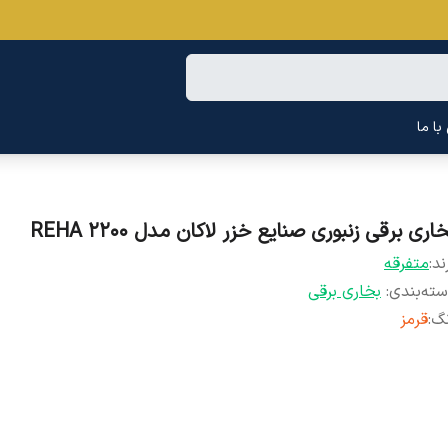
ا ما
اری برقی زنبوری صنایع خزر لاکان مدل REHA 2200
ند:
متفرقه
ته‌بندی
:
بخاری برقی
نگ
:
قرمز