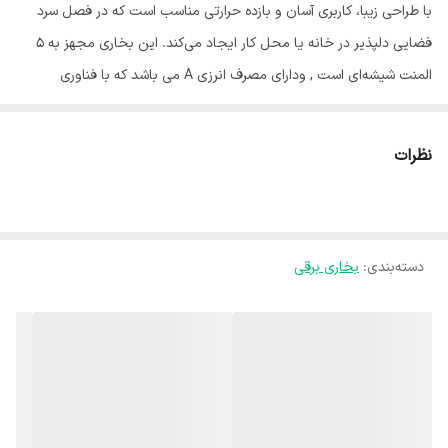
با طراحی زیبا، کاربری آسان و بازده حرارتی مناسب است که در فصل سرد
فضایی دلپذیر در خانه یا محل کار ایجاد می‌کند. این بخاری مجهز به 5
المنت شیشه‌ای است , ودارای مصرف انرزی A می باشد که با فناوری
جابه‌جایی- تابشی و بدون ایجاد شعله حرارت ایجاد می‌کند. به همین دلیل
حتی در مکان‌های بسته نیز می‌توانید بدون نگرانی از کاهش اکسیژن
نظرات
محیط، گرمای مطلوب داشته باشید. فن این دستگاه کمک می‌کند گرما
به‌صورت همگن در فضا منتشر شود. این محصول مجهز به ترموستات است
که توسط آن می‌توان میزان حرارت دلخواه را تنظیم کرد. به کمک 4 کلید
دسته‌بندی
:
بخاری برقی
دیگر نیز می‌توان 5 المنت و فن دستگاه را روشن و خاموش کرد. برای
بازدهی یشتر از صفحه استیل منعکس کننده نور و حرارت در پس زمینه
المنت‌ها استفاده شده است. این دستگاه مجهز به سیستم عملکرد ایمن
است که در صورت واژگون شدن ناگهانی، به‌طور خودکار بخاری خاموش
می‌شود تا از بروز آتش‌سوزی جلوگیری شود