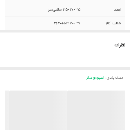
ابعاد
35×20×35 سانتی‌متر
شناسه کالا
2620153170037
نوع اسپرسوساز
اسپرسوساز
نظرات
دسته‌بندی
:
اسپرسو ساز