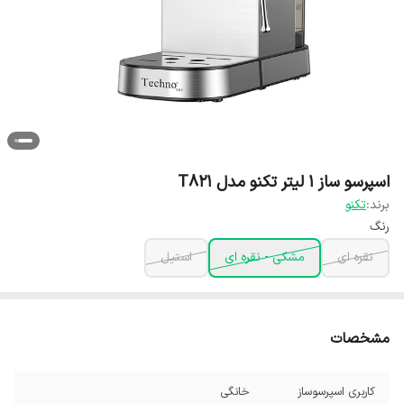
اسپرسو ساز 1 لیتر تکنو مدل T821
برند:
تکنو
رنگ
نقره ای
مشکی - نقره ای
استیل
مشخصات
کاربری اسپرسوساز
خانگی