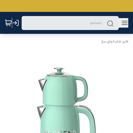
لانیز شاپ
/
چای ساز