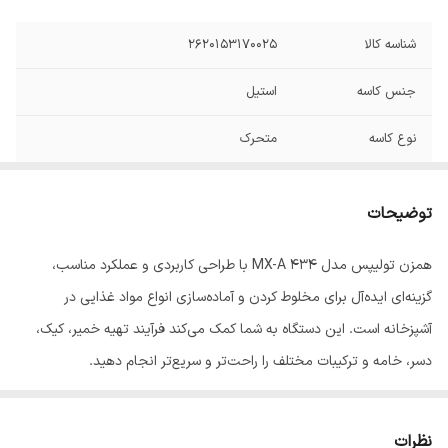
شناسه کالا
2620153170025
جنس کاسه
استیل
نوع کاسه
متحرک
تعداد پره‌های همزن
دو عدد
توضیحات
تعداد تنظیمات
پنج سرعته
سرعت
همزن تولیپس مدل MX-A 434 با طراحی کاربردی و عملکرد مناسب،
گزینه‌ای ایده‌آل برای مخلوط کردن و آماده‌سازی انواع مواد غذایی در
تعداد سری
دو عدد
آشپزخانه است. این دستگاه به شما کمک می‌کند فرآیند تهیه خمیر، کیک،
قابلیت‌ها
تنظیم سرعت
دسر، خامه و ترکیبات مختلف را راحت‌تر و سریع‌تر انجام دهید.
این همزن برقی با طراحی زیبا، کیفیت ساخت مطلوب، کاربری آسان و
امکانات ظاهری
پایه
عملکرد روان، انتخابی مناسب برای استفاده روزمره در منزل محسوب
نظرات
جنس پره
استیل