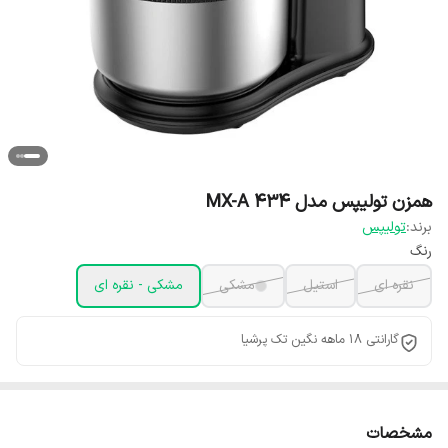
همزن تولیپس مدل MX-A 434
برند:
تولیپس
رنگ
نقره ای
استیل
مشکی
مشکی - نقره ای
گارانتی 18 ماهه نگین تک پرشیا
مشخصات