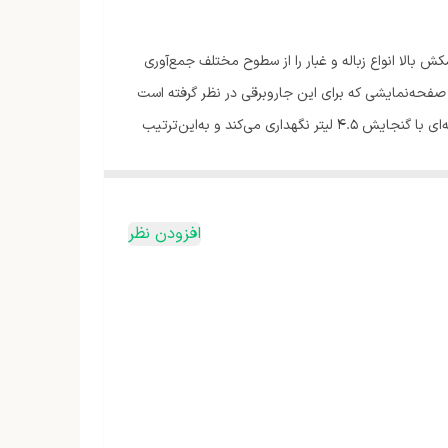
درت و کاربردی از برند « کاکس » (Cox) است. این جاروبرقی با توان موتور 3200 وات و قدرت مکش بالا انواع زباله و غبار را از سطوح مختلف جمع‌آوری
وی صفحه‌نمایشی که برای این جاروبرقی در نظر گرفته است
مشاهده کرد. این مدل امکان مکش مایعات را ندارد و نباید به این منظور استفاده شود. جاروبرقی CX-VX-810 مواد جمع‌آوری‌شده را در کیسه‌ای با گنجایش 4.5 لیتر نگهداری می‌کند و به‌این‌ترتیب
بر تنظیم شود. دو دکمه برای قطع و وصل جریان برق و
ه پاک بوده و گردوغبار به هوا بلند نشود.
افزودن نظر