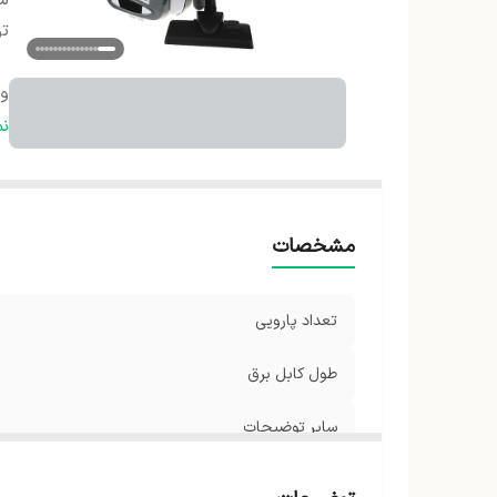
سا
ت
و
اب
ن
تع
قد
تع
مشخصات
تعداد پارویی
طول کابل برق
سایر توضیحات