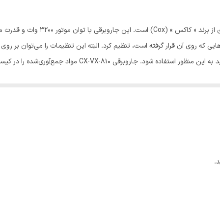
7 کیلوگرم
520x260x260 میلی‌متر
جاروبرقی مدل « CX-VX-810 » محصولی پرق
‌هایی که روی آن قرار گرفته است، تنظیم کرد. البته این تنظیمات را می‌توان بر ر
چهار عدد
3200 وات
دارای لوله‌ی تلسکوپی با اندازه‌ی تنظیم‌پذیر است و می‌تواند متناسب با قد کار
. بهره‌گیری این مدل از سیستم سه فیلتری باعث می‌شود تا هوای خروجی از دستگا
دو عدد
.