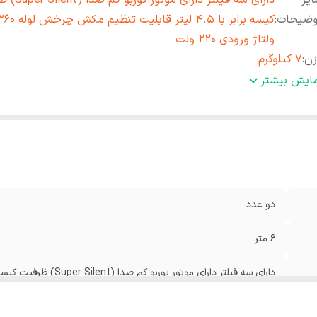
یر
دارای سه فیلتر دارای مو
وضیحات
:
ولتاژ ورودی 220 ولت
زن
:
7 کیلوگرم
عاد
:
520x260x260 میلی‌متر
مایش بیشتر
داد چرخ
:
چهار عدد
رت موتور
:
3200 وات
داد سری
:
دو عدد
دو عدد
6 متر
360 درجه ولتاژ ورودی 220 ولت