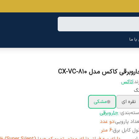
ا ما
روبرقی کاکس مدل CX-VC-810
ند:
کاکس
نگ
نقره ای
مشکی
ته‌بندی
:
جاروبرقی
داد پارویی
:
دو عدد
ل کابل برق
:
6 متر