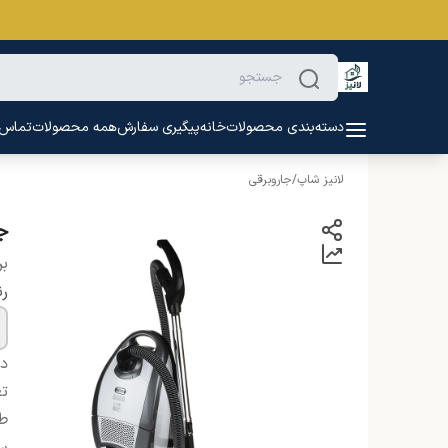
دسته‌بندی محصولات
خانه
پیگیری سفارش
همه محصولات
تماس ب
لانیز شاپ
/
جاروبرقی
جا
بر
ر
دس
تع
طو