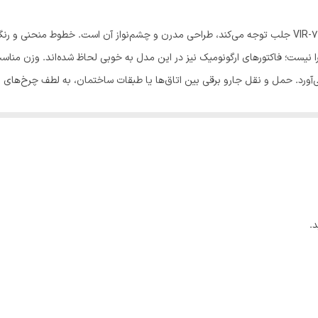
۵۳۰x۲۰۰x۳۰۰ میلی‌متر
اولین چیزی که در مواجهه با جارو برقی ویداس مدل VIR-7485 جلب توجه می‌کند، طراحی مدرن و چشم‌نواز آن 
VIR-7485
ا نیست؛ فاکتورهای ارگونومیک نیز در این مدل به خوبی لحاظ شده‌اند. وزن مناس
‌آورد. حمل و نقل جارو برقی بین اتاق‌ها یا طبقات ساختمان، به لطف چرخ‌های ب
2400 وات
کیسه‌دار
.