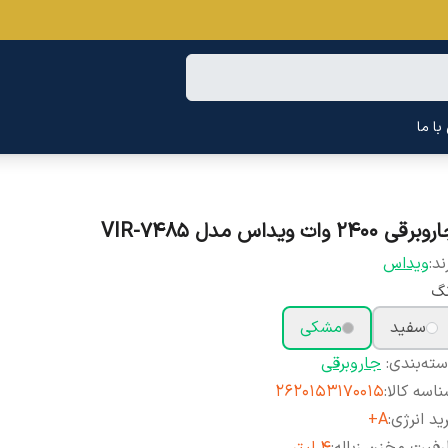
ا ما
برقی 2400 وات ویداس مدل VIR-7485
ند:
ویداس
نگ
سفید
مشکی
ته‌بندی
:
جاروبرقی
اسه کالا
:
2620153170015
ید انرژی
:
A+