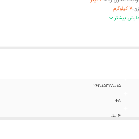
فیت مخزن زباله
:
4 لیتر
زن
:
7 کیلوگرم
عاد
:
۵۳۰x۲۰۰x۳۰۰ میلی‌متر
مایش بیشتر
دل
:
VIR-7485
رت موتور
:
2400 وات
ع جاروبرقی
:
کیسه‌دار
2620153170015
A+
4 لیتر
7 کیلوگرم