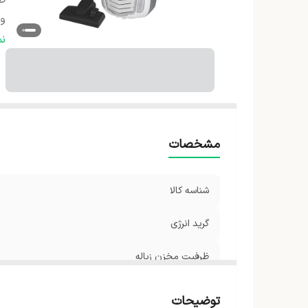
ظر
و
اب
ن
م
قد
نو
مشخصات
شناسه کالا
گرید انرژی
ظرفیت مخزن زباله
وزن
توضیحات