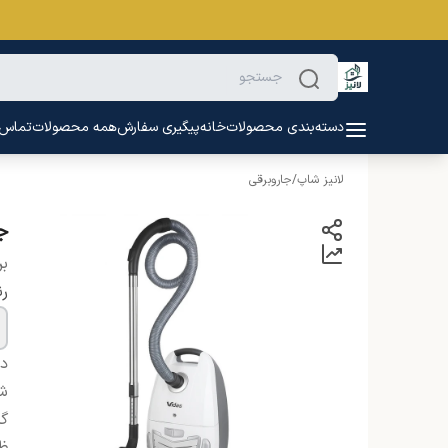
دسته‌بندی محصولات
خانه
پیگیری سفارش
همه محصولات
تماس ب
لانیز شاپ
/
جاروبرقی
جارو
بر
ر
دس
شن
گر