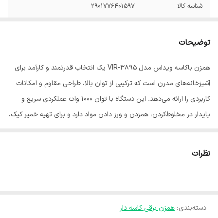
شناسه کالا
۲۹۰۱۷۷۶۴۰۱۵۹۷
جنس کاسه
استیل
توضیحات
تعداد تنظیمات
شش سرعته
سرعت
همزن باکاسه ویداس مدل VIR-3895 یک انتخاب قدرتمند و کارآمد برای
آشپزخانه‌های مدرن است که ترکیبی از توان بالا، طراحی مقاوم و امکانات
جنس پره
استیل ضد زنگ
کاربردی را ارائه می‌دهد. این دستگاه با توان 1000 وات عملکردی سریع و
حداکثر توان مصرفی
1000
پایدار در مخلوط‌کردن، همزدن و ورز دادن مواد دارد و برای تهیه خمیر کیک،
شیرینی، نان، خامه و انواع مخلوط‌های خانگی بسیار مناسب است. قدرت
وزن
4000 گرم
بالا و عملکرد پایدار: موتور 1000 وات کمک می‌کند تا حتی خمیرهای سنگین
نظرات
ابعاد
55*35*42 سانتی‌متر
یا مقادیر بالای مواد را بدون کاهش سرعت و کارایی هم بزنید. کاسه استیل
مقاوم: کاسه استیل ضد زنگ علاوه بر ظاهر حرفه‌ای، دوام بالاتری نسبت به
رنگ
استیل
کاسه‌های پلاستیکی دارد و برای استفاده طولانی‌مدت مناسب است. تنظیم
دسته‌بندی
:
همزن برقی کاسه دار
دقیق سرعت: 6 حالت سرعت به همراه حالت پالس به شما اجازه می‌دهد