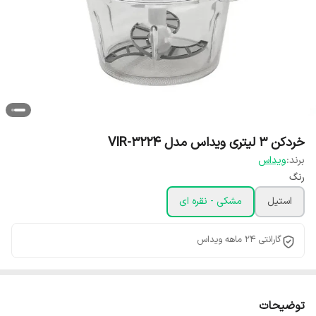
خردکن 3 لیتری ویداس مدل VIR-3224
برند:
ویداس
رنگ
استیل
مشکی - نقره ای
گارانتی 24 ماهه ویداس
توضیحات