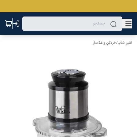
لانیز شاپ
/
خردکن و غذاساز