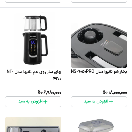
بخار شو نانیوا مدل NS-9050PRO
چای ساز روی هم نانیوا مدل NT-
4200
6,980,000
18,000,000
افزودن به سبد
افزودن به سبد