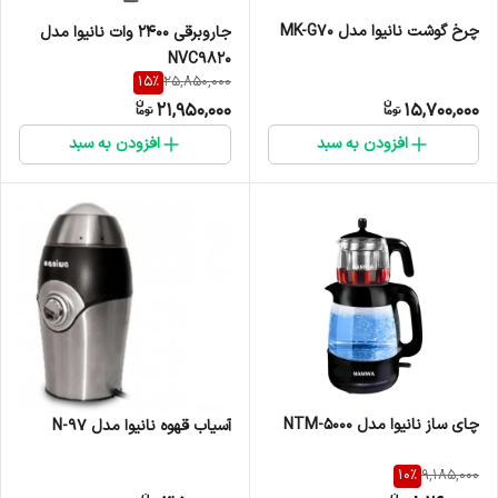
چرخ گوشت نانیوا مدل MK-G70
جاروبرقی 2400 وات نانیوا مدل
NVC9820
15
%
25,850,000
21,950,000
15,700,000
افزودن به سبد
افزودن به سبد
چای ساز نانیوا مدل NTM-5000
آسیاب قهوه نانیوا مدل N-97
10
%
9,185,000