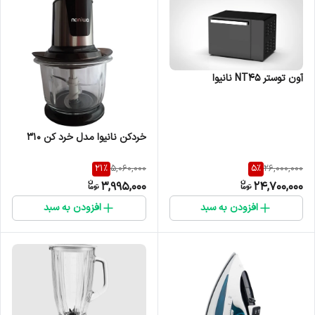
آون توستر NT45 نانیوا
خردکن نانیوا مدل خرد کن 310
21
%
5
%
5,060,000
26,000,000
3,995,000
24,700,000
افزودن به سبد
افزودن به سبد