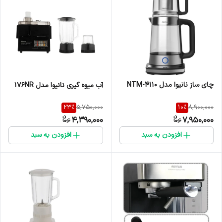
چای ساز نانیوا مدل NTM-4110
آب میوه گیری نانیوا مدل 176NR
23
%
10
%
5,750,000
8,900,000
4,390,000
7,950,000
افزودن به سبد
افزودن به سبد