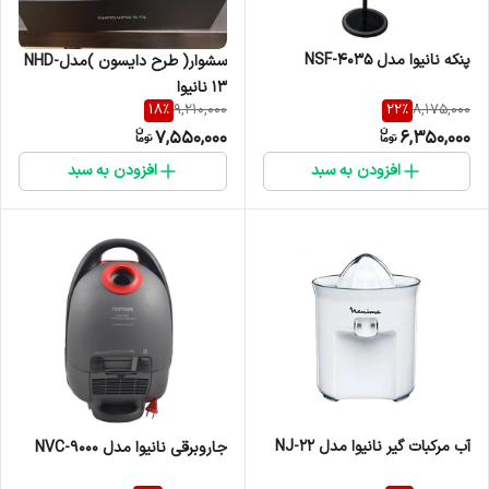
پنکه نانیوا مدل NSF-4035
سشوار( طرح دایسون )مدلNHD-
13 نانیوا
18
%
22
%
9,210,000
8,175,000
7,550,000
6,350,000
افزودن به سبد
افزودن به سبد
آب مرکبات گیر نانیوا مدل NJ-22
جاروبرقی نانیوا مدل NVC-9000