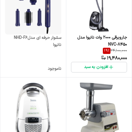
جاروبرقی 2000 وات نانیوا مدل
سشوار حرفه ای مدلNHD-F6
NVC-8450
نانیوا
19
%
24,100,000
19,480,000
افزودن به سبد
ناموجود