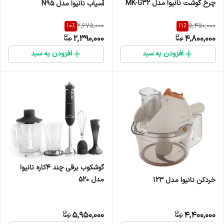
چرخ گوشت نانیوا مدل MK-G32
آسیاب نانیوا مدل N95
10
%
11
%
2,675,000
5,450,000
2,390,000
4,800,000
افزودن به سبد
افزودن به سبد
گوشکوب برقی چند 4کاره نانیوا
مدل 520
خردکن نانیوا مدل 123
5,950,000
4,400,000