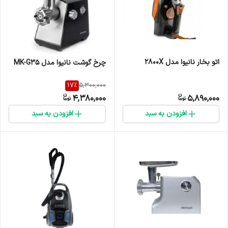
اتو بخار نانیوا مدل 2800X
چرخ گوشت نانیوا مدل MK-G35
17
%
5,300,000
4,380,000
5,890,000
افزودن به سبد
افزودن به سبد