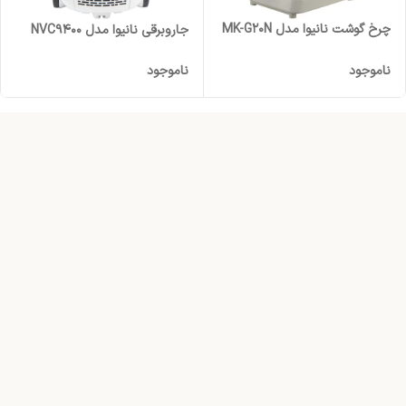
چرخ گوشت نانیوا مدل MK-G20N
جاروبرقی نانیوا مدل NVC9400
ناموجود
ناموجود