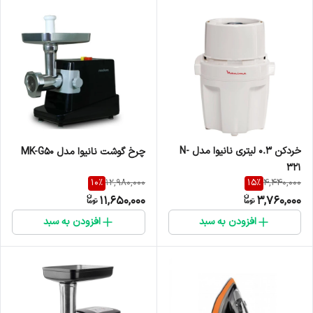
خردکن 0.3 لیتری نانیوا مدل N-
چرخ گوشت نانیوا مدل MK-G50
321
10
%
15
%
12,980,000
4,440,000
11,650,000
3,760,000
افزودن به سبد
افزودن به سبد