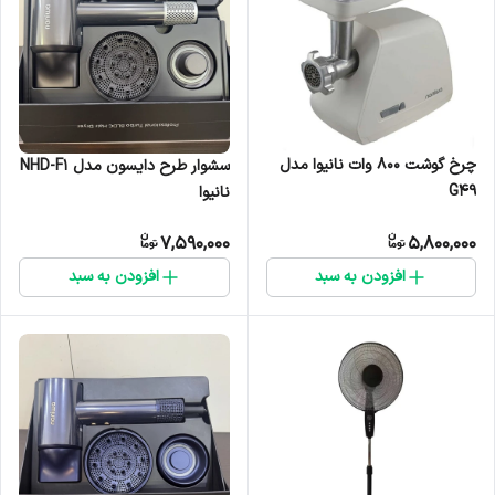
چرخ گوشت 800 وات نانیوا مدل
سشوار طرح دایسون مدل NHD-F1
G۴۹
نانیوا
7,590,000
5,800,000
افزودن به سبد
افزودن به سبد