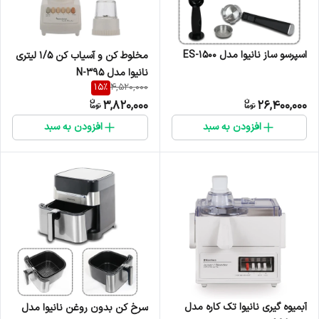
اسپرسو ساز نانیوا مدل ES-1500
مخلوط کن و آسیاب کن 1/5 لیتری
نانیوا مدل N-395
15
%
4,520,000
3,820,000
26,400,000
افزودن به سبد
افزودن به سبد
آبمیوه گیری نانیوا تک کاره مدل
سرخ کن بدون روغن نانیوا مدل