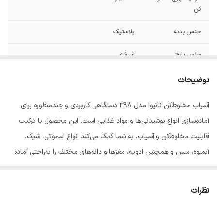
کن
جنس بدنه
پلاستیک
جنس پارچ
شیشه
جنس تیغه
استیل ضد زنگ
توضیحات
آسیاب مخلوط‌کن نانیوا مدل 398 دستگاهی کاربردی و چندمنظوره برای
آماده‌سازی انواع نوشیدنی‌ها و مواد غذایی است. این محصول با ترکیب
قابلیت مخلوط‌کن و آسیاب، به شما کمک می‌کند انواع اسموتی، شیک،
آبمیوه، سس و همچنین ادویه، مغزها و دانه‌های مختلف را به‌راحتی آماده
کنید.
این دستگاه با طراحی زیبا، کاربری آسان و کیفیت ساخت مطلوب، گزینه‌ای
نظرات
مناسب برای استفاده روزمره در آشپزخانه است. عملکرد مناسب، استفاده
راحت و اشغال فضای کم، آن را به انتخابی کاربردی برای خانواده‌ها تبدیل