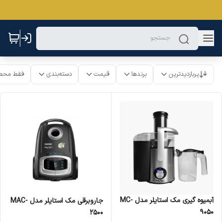
پربازدیدترین
برندها
قیمت
دسته‌بندی
فقط محص
آبمیوه گیری مک استایلر مدل MC-
جاروبرقی مک استایلر مدل MAC-
9050
2500