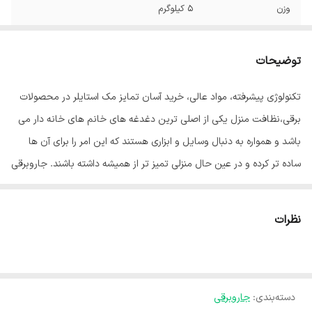
وزن
5 کیلوگرم
ابعاد
35x35x40 میلی‌متر
توضیحات
قدرت موتور
2400 وات
تکنولوژی پیشرفته، مواد عالی، خرید آسان تمایز مک استایلر در محصولات
رنگ
سفید
برقی،نظافت منزل یکی از اصلی ترین دغدغه های خانم های خانه دار می
باشد و همواره به دنبال وسایل و ابزاری هستند که این امر را برای آن ها
ساده تر کرده و در عین حال منزلی تمیز تر از همیشه داشته باشند. جاروبرقی
مک استایلر مدل MAC-2500 دارای توان 2400 وات مجهز به یک موتور
قدرتمند است.جارو دارای فیلتر هپا با فن آوری ضد حساسیت و ضد آلرژی و
نظرات
همچنین میکرو فیلتر خروجی است که امکان تمیز کردن محیط را بدون
کوچک ترین گرد و خاک فراهم می کند.لوله تلسکوپی جاروبرقی قابلیت
تنظیم ارتفاع را دارد. برای این دستگاه دو عدد کیسه یک بار مصرف برای
دسته‌بندی
:
جاروبرقی
جمع آوری گرد و خاک تعبیه شده و نشانگر روی بدنه جاروبرقی در صورت پر