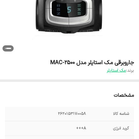
جاروبرقی مک استایلر مدل MAC-2500
برند:
مک استایلر
مشخصات
شناسه کالا
2620153170058
گرید انرژی
A+++