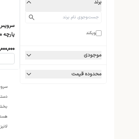
برند
ویکند
پارچه مدل ۱۱۱ بر
,000,000
موجودی
محدوده قیمت
سرویس
دسته
بخش ب
هستن
لانیز