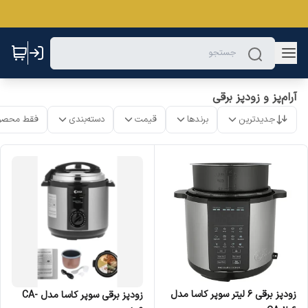
آرام‌پز و زودپز برقی
جدیدترین
برندها
قیمت
دسته‌بندی
فقط محصو
زودپز برقی 6 لیتر سوپر کاسا مدل
زودپز برقی سوپر کاسا مدل CA-