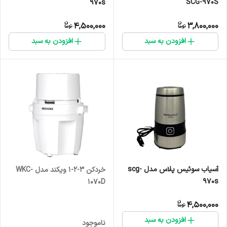
SCG-970S
970s
4,500,000
3,800,000
افزودن به سبد
افزودن به سبد
آسیاب سوئیس پلاس مدل scg-
خردکن ۳-۲-۱ ویکند مدل WKC-
970s
1070D
4,500,000
افزودن به سبد
ناموجود