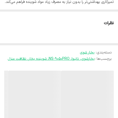
تمیزکاری بهداشتی‌تر را بدون نیاز به مصرف زیاد مواد شوینده فراهم می‌کند.
این بخارشوی با طراحی کاربردی، استفاده آسان و عملکرد مناسب، برای تمیز
کردن انواع سطوح مانند کف، سرامیک، شیشه، مبلمان و بخش‌های مختلف
نظرات
خانه گزینه‌ای ایده‌آل محسوب می‌شود. کیفیت ساخت مطلوب و کاربری
راحت، این محصول را به انتخابی مناسب برای نظافت روزمره تبدیل کرده
است.
دسته‌بندی
:
بخار شوی
اگر به دنبال یک بخارشوی باکیفیت، قدرتمند و کاربردی برای تمیز کردن بهتر
برچسب‌ها :
بخارشوی، نانیوا، NS-9050PRO، شوینده بخار، نظافت منزل
محیط زندگی خود هستید، نانیوا مدل NS-9050PRO می‌تواند انتخابی
مناسب برای داشتن خانه‌ای تمیزتر و بهداشتی‌تر باشد.