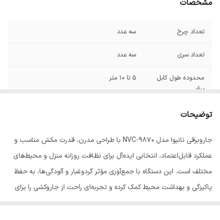
مشخصات
تعداد چرخ
سه عدد
تعداد سری
سه عدد
محدوده طول کابل
5 تا 10 متر
برق
نوع جاروبرقی
کیسه دار
توضیحات
امکانات ظاهری
کنترل روی دسته
جاروبرقی نانیوا مدل NVC-9870 با طراحی مدرن، قدرت مکش مناسب و
عملکرد قابل‌اعتماد، انتخابی ایده‌آل برای نظافت روزانه منزل و محیط‌های
قدرت موتور
2200 وات
مختلف است. این دستگاه با جمع‌آوری مؤثر گردوغبار و آلودگی‌ها، به حفظ
وزن
7 کیلوگرم
پاکیزگی و بهداشت محیط کمک کرده و تجربه‌ای راحت از جاروکشی را برای
شما فراهم می‌کند.
ابعاد
650x350x250 میلی‌متر
این جاروبرقی با طراحی ارگونومیک، کاربری آسان، کیفیت ساخت مطلوب و