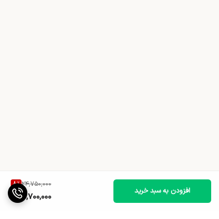
8
%
24,750,000
افزودن به سبد خرید
22,700,000