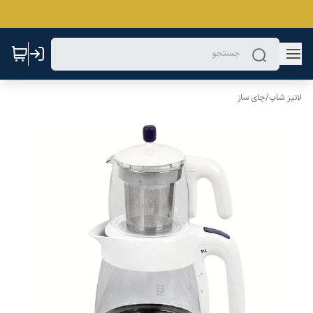
لانیز شاپ
/
چای ساز