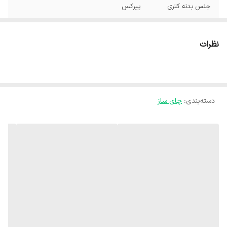
جنس بدنه‌ کتری
پیرکس
جنس بدنه قوری
شیشه
نظرات
نوع چای‌ساز
روی هم
شناسه کالا
2800002224514
دسته‌بندی
:
چای ساز
رنگ
نقره ای