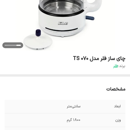
چای ساز فلر مدل TS 070
برند:
فلر
مشخصات
ابعاد
سانتی‌متر
وزن
1800 گرم