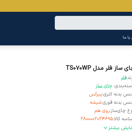
ا ما
ی ساز فلر مدل TS070WP
ند:
فلر
ته‌بندی
:
چای ساز
س بدنه‌ کتری
:
پیرکس
نس بدنه قوری
:
شیشه
ع چای‌ساز
:
روی هم
اسه کالا
:
2800002024695
نگ
:
نقره ای
مایش بیشتر