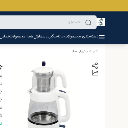
دسته‌بندی محصولات
خانه
پیگیری سفارش
همه محصولات
تماس ب
لانیز شاپ
/
چای ساز
چا
بر
دس
جن
ج
نو
شن
ر
ن