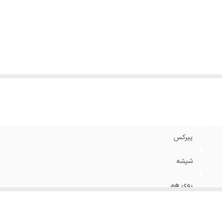
پیرکس
شیشه
روی هم
2800002024695