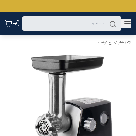
لانیز شاپ
/
چرخ گوشت