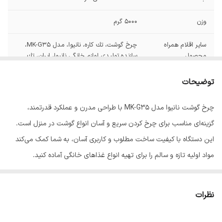
وزن
5000 گرم
سایر اقلام همراه
چرخ گوشت، تك كاره، نانيوا، مدل MK-G35،
محصول
سازنده توليدي لوازم خانگي نانيوا، ايران، تك
سرعته، بدون نمايشگر، توان مصرفي 180 W،
جنس بدنه پلاستيكي
توضیحات
توان مصرفی
180 وات
چرخ گوشت نانیوا مدل MK-G35 با طراحی مدرن و عملکرد قدرتمند،
گزینه‌ای مناسب برای چرخ کردن سریع و آسان انواع گوشت در منزل است.
میزان خروجی
3
این دستگاه با کیفیت ساخت مطلوب و کاربری آسان، به شما کمک می‌کند
تعداد شبکه
سه عدد
مواد اولیه تازه و سالم را برای تهیه انواع غذاهای خانگی آماده کنید.
نوع شفت
فلز
این چرخ گوشت با طراحی ارگونومیک، عملکرد روان و استفاده آسان، برای
استفاده روزمره در آشپزخانه انتخابی کاربردی محسوب می‌شود. آماده‌سازی
نظرات
جنس تیغه
استیل
سریع گوشت، سهولت در استفاده و طراحی مناسب، تجربه‌ای راحت و
شناسه کالا
2901348700479
لذت‌بخش از آشپزی را برای شما فراهم می‌کند.