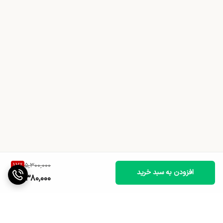
17
%
5,300,000
افزودن به سبد خرید
4,380,000