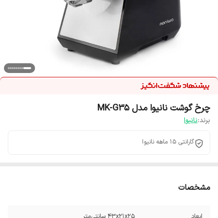
چرخ گوشت نانیوا مدل MK-G35
برند:
نانیوا
گارانتی 15 ماهه نانیوا
مشخصات
ابعاد
43x21x25 سانتی‌متر