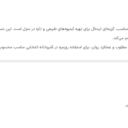
400x150x220 سانتی‌متر
استیل
طراحی کاربردی و عملکرد مناسب، گزینه‌ای ایده‌آل برای تهیه آبمیوه‌های طبیعی و تازه در منزل اس
2
م می‌کند.
ت مطلوب و عملکرد روان، برای استفاده روزمره در آشپزخانه انتخابی مناسب محسوب 
دارای حالت پالس مخلوط کن 4 تیغه
پلاستیک
آبمیوه طبیعی و تازه در منزل باشد.
3.3 گرم
350
.