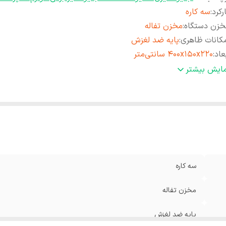
رکرد
:
سه کاره
خزن دستگاه
:
مخزن تفاله
کانات ظاهری
:
پایه ضد لغزش
عاد
:
400x150x220 سانتی‌متر
نس تیغه (صافی)
:
استیل
مایش بیشتر
داد تنظیمات سرعت
:
2
کانات و قابلیت‌ها
:
دارای حالت پالس مخلوط کن 4 تیغه
نس بدنه
:
پلاستیک
زن
:
3.3 گرم
اکثر توان مصرفی
:
350
سه کاره
مخزن تفاله
پایه ضد لغزش