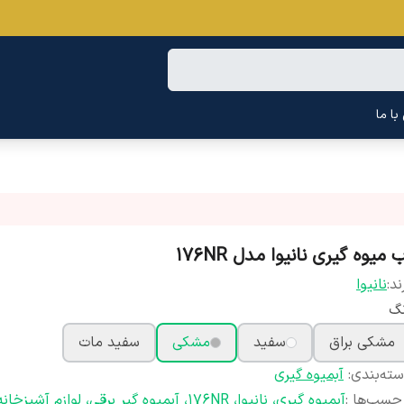
ا ما
 میوه گیری نانیوا مدل 176NR
ند:
نانیوا
نگ
مشکی براق
سفید
مشکی
سفید مات
ته‌بندی
:
آبمیوه گیری
چسب‌ها :
آبمیوه گیری، نانیوا، 176NR، آبمیوه گیر برقی، لوازم آشپزخانه