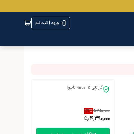
ورود | ثبت‌نام
گارانتی 15 ماهه نانیوا
23
%
5,750,000
4,390,000