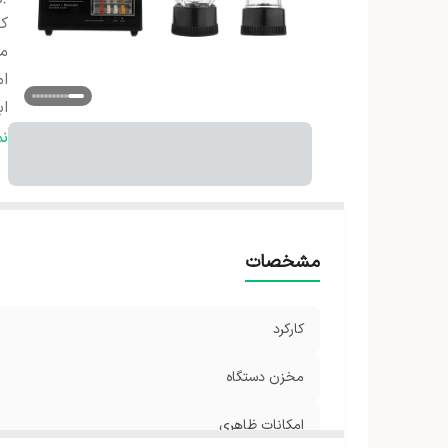
کا
م
ام
اب
ج
ن
تع
ام
ج
و
مشخصات
حد
کارکرد
مخزن دستگاه
امکانات ظاهری