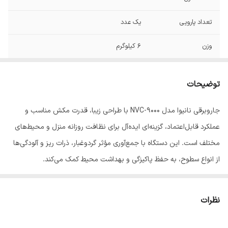
تعداد پارویی
یک عدد
وزن
6 کیلوگرم
ابعاد
570x350x220 میلی‌متر
توضیحات
تعداد چرخ
چهار عدد
جاروبرقی نانیوا مدل NVC-9000 با طراحی زیبا، قدرت مکش مناسب و
قدرت موتور
2400 وات
عملکرد قابل‌اعتماد، گزینه‌ای ایده‌آل برای نظافت روزانه منزل و محیط‌های
رنگ
خاکستری
مختلف است. این دستگاه با جمع‌آوری مؤثر گردوغبار، ذرات ریز و آلودگی‌ها
از انواع سطوح، به حفظ پاکیزگی و بهداشت محیط کمک می‌کند.
این جاروبرقی با طراحی ارگونومیک، کیفیت ساخت مطلوب و کاربری آسان،
برای نظافت فرش، موکت، سرامیک، پارکت و سایر کف‌پوش‌ها انتخابی
نظرات
کاربردی محسوب می‌شود. جابه‌جایی آسان، استفاده راحت و عملکرد روان،
تجربه‌ای مطلوب از جاروکشی را برای کاربران فراهم می‌کند.