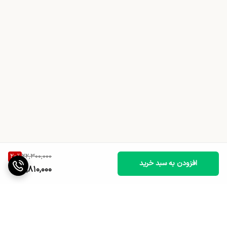
20
%
22,300,000
افزودن به سبد خرید
17,810,000