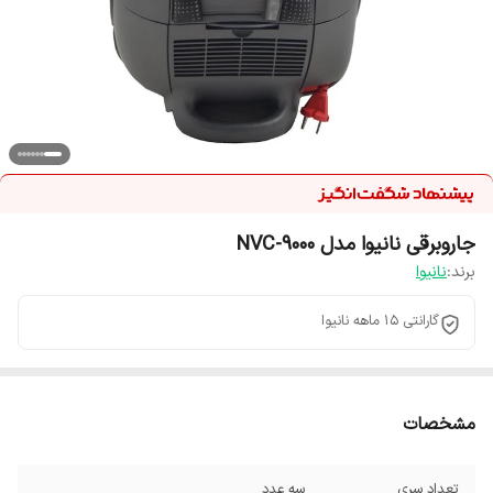
جاروبرقی نانیوا مدل NVC-9000
برند:
نانیوا
گارانتی 15 ماهه نانیوا
مشخصات
تعداد سری
سه عدد