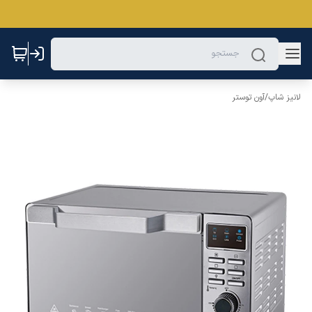
لانیز شاپ
/
آون توستر