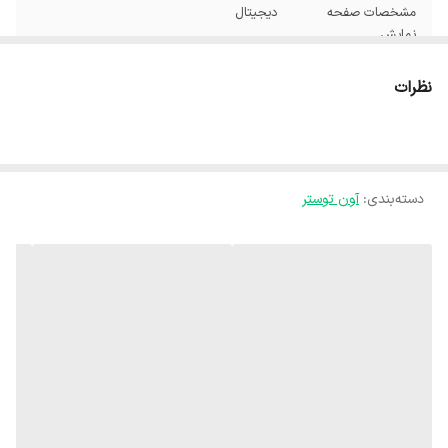
مشخصات صفحه
دیجیتال
نمایش
محدوده ظرفیت
41 تا 45 لیتر
نظرات
ظرفیت
45 لیتر
رنگ
استیل
دسته‌بندی
:
آون توستر