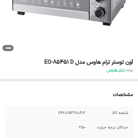
آون توستر ترام هاوس مدل EO-85451 D
برند:
ترام هاوس
مشخصات
شناسه کالا
2620153170812
حداکثر درجه حرارت
250