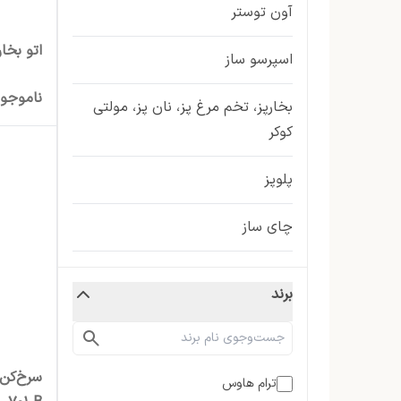
آون توستر
اتو بخار ت
اسپرسو ساز
ناموجو
بخارپز، تخم مرغ پز، نان پز، مولتی
کوکر
پلوپز
چای ساز
چرخ گوشت
برند
خردکن و غذاساز
ساندویچ ساز، وافل ساز و کرپ ساز
ترام هاوس