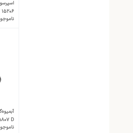
15206
ناموجو
5807 D
ناموجو