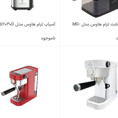
چرخ گوشت ترام هاوس مدل MG-
آسیاب ترام هاوس مدل EG-52030D
د
ناموجود