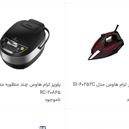
رام هاوس مدل SI-60252C
پلوپز ترام هاوس چند منظوره مد
RC-20865
د
ناموجود