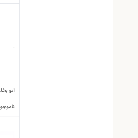
اتو بخار ت
ناموجو