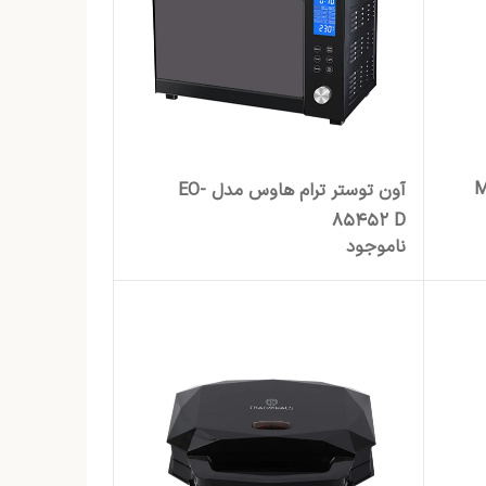
س مدل MG-
آون توستر ترام هاوس مدل EO-
85452 D
ناموجود