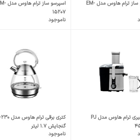
اسپرسو ساز ترام هاوس مدل EM-
اسپرسو ساز ترام هاو
15207
د
ناموجود
آبمیوه‌گیری ترام هاوس مدل PJ
کتری برقی ترام هاو
4
گنجایش 1.7 لیتر
د
ناموجود