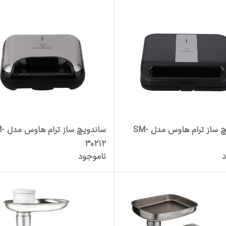
ساندویچ ساز ترام هاوس مدل SM-
ساندویچ سا
30212
د
ناموجود