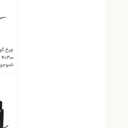
40300
ناموجو