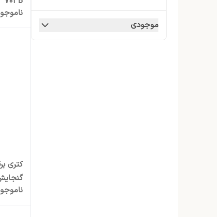
701 B
سرخ کن
ناموجو
موجودی
شستشو و نظافت
کتری برقی
گوشت کوب برقی
نوشیدنی ساز
همزن برقی کاسه دار
گنجایش 2 لی
ناموجو