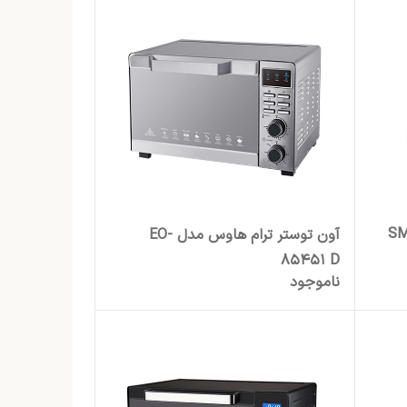
ز ترام هاوس مدل SM-
آون توستر ترام هاوس مدل EO-
85451 D
ناموجود