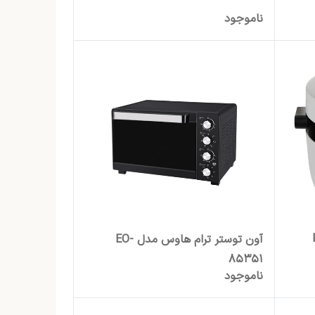
ناموجود
آون توستر ترام هاوس مدل EO-
85351
ناموجود