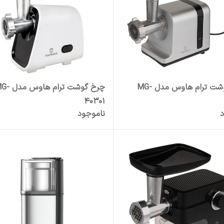
چرخ گوشت ترام هاوس مدل MG-
چرخ گوشت ترام هاو
40301
د
ناموجود