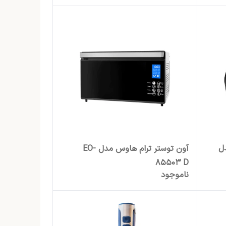
ل
آون توستر ترام هاوس مدل EO-
85503 D
ناموجود