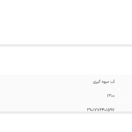
عاد
:
55*35*42 سانتی‌متر
داد تنظیمات سرعت
:
کنترل دیجیتال 5 سرعته
کانات و قابلیت‌ها
:
آبگیری
نس بدنه
:
استیل
لام همراه
:
.
نگ
:
سفید
آب میوه گیری
1300
۲۹۰۱۷۷۶۴۰۱۵۹۷
تک کاره