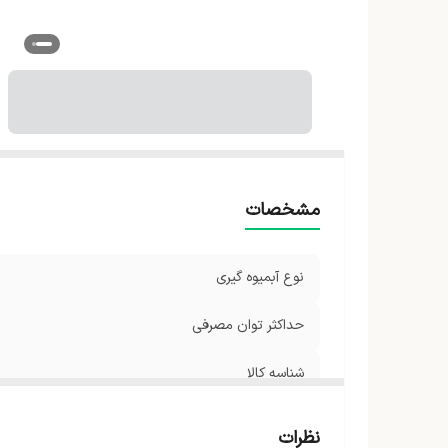
اب
تع
ام
ج
اق
ر
مشخصات
نوع آبمیوه گیری
حداکثر توان مصرفی
شناسه کالا
کارکرد
نظرات