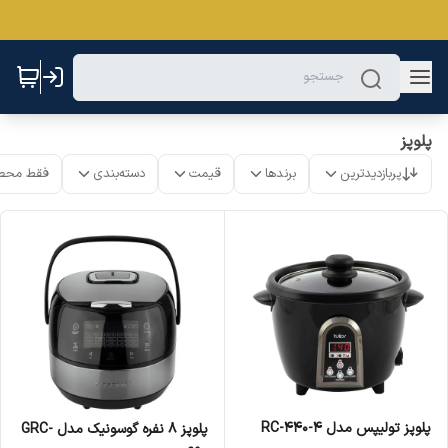
پلوپز
پربازدیدترین
برندها
قیمت
دسته‌بندی
فقط محص
پلوپز تولیپس مدل RC-440-4
پلوپز 8 نفره گوسونیک مدل GRC-