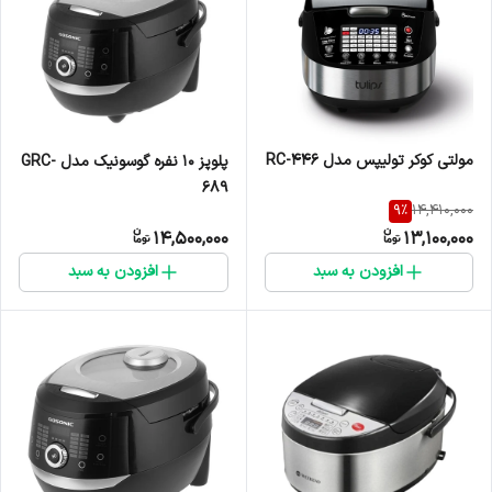
مولتی کوکر تولیپس مدل RC-446
پلوپز 10 نفره گوسونیک مدل GRC-
689
9
%
14,410,000
14,500,000
13,100,000
افزودن به سبد
افزودن به سبد